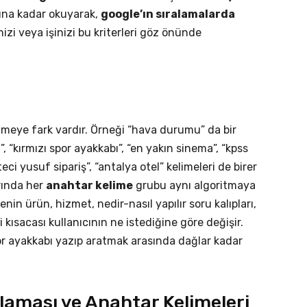
una kadar okuyarak,
google’ın sıralamalarda
izi veya işinizi bu kriterleri göz önünde
meye fark vardır. Örneği “hava durumu” da bir
, “kırmızı spor ayakkabı”, “en yakın sinema”, “kpss
teci yusuf sipariş”, “antalya otel” kelimeleri de birer
rında her
anahtar kelime
grubu aynı algoritmaya
n ürün, hizmet, nedir-nasıl yapılır soru kalıpları,
i kısacası kullanıcının ne istediğine göre değişir.
r ayakkabı yazıp aratmak arasında dağlar kadar
ıklaması ve Anahtar Kelimeleri