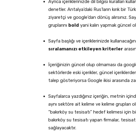
Ayrıca içeriklerinizde dil bilgisi kuralları k
denetler. Antalya’daki Rus’ların kırık bir Tü
ziyaretçi ve google’dan dönüş alırsınız. Say
gruplarını
bold
yani kalın yapmak güncel o
Sayfa başlığı ve içeriklerinizde kullanacağ
sıralamanızı etkileyen kriterler
arasın
İçeriğinizin güncel olup olmaması da google
sektörlerde eski içerikler, güncel içeriklerden
talep gösteriyorsa Google ikisi arasında z
Sayfalarca yazdığınız içeriğin, metnin içind
aynı sektöre ait kelime ve kelime grupları 
“bakırköy su tesisatı” hedef kelimesi için bi
bakırköy su tesisatı yapan firmalar, tesisa
sağlayacaktır.