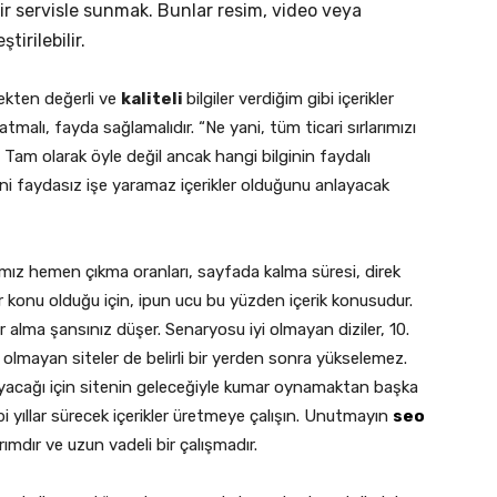
bir servisle sunmak. Bunlar resim, video veya
tirilebilir.
ekten değerli ve
kaliteli
bilgiler verdiğim gibi içerikler
katmalı, fayda sağlamalıdır. “Ne yani, tüm ticari sırlarımızı
 Tam olarak öyle değil ancak hangi bilginin faydalı
ani faydasız işe yaramaz içerikler olduğunu anlayacak
ğımız hemen çıkma oranları, sayfada kalma süresi, direk
ir konu olduğu için, ipun ucu bu yüzden içerik konusudur.
yer alma şansınız düşer. Senaryosu iyi olmayan diziler, 10.
 olmayan siteler de belirli bir yerden sonra yükselemez.
lmayacağı için sitenin geleceğiyle kumar oynamaktan başka
gibi yıllar sürecek içerikler üretmeye çalışın. Unutmayın
seo
rımdır ve uzun vadeli bir çalışmadır.