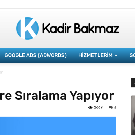
GOOGLE ADS (ADWORDS)
HIZMETLERIM
S
Kadirbakmaz.com
or
re Sıralama Yapıyor
2669
6