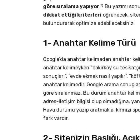
göre sıralama yapıyor
? Bu yazımı son
dikkat ettiği kriterleri
öğrenecek, siten
bulundurarak optimize edebileceksiniz.
1- Anahtar Kelime Türü
Google’da anahtar kelimeden anahtar keli
anahtar kelimeyken “bakırköy su tesisatçı”
sonuçları”, “evde ekmek nasıl yapılır”, “köf
anahtar kelimedir. Google arama sonuçla
göre sıralanmaz. Bu durum anahtar kelimeni
adres-iletişim bilgisi olup olmadığına, yan
Hava durumu yazıp aratmakla, kırmızı spo
fark vardır.
2- Sitenizin Başlığı, Aç