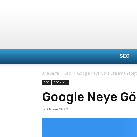
SEO
Ana Sayfa
Seo
Google Neye Göre Sıralama Yapıy
Seo
Seo - SSS
Google Neye Gö
20 Nisan 2020