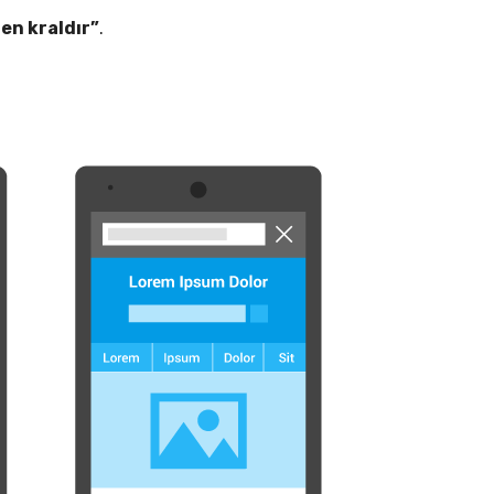
en kraldır”
.