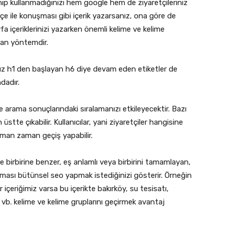
ullanıp kullanmadığınızı hem google hem de ziyaretçileriniz
rkçe ile konuşması gibi içerik yazarsanız, ona göre de
fa içeriklerinizi yazarken önemli kelime ve kelime
lan yöntemdir.
ınız h1 den başlayan h6 diye devam eden etiketler de
dadır.
 arama sonuçlarındaki sıralamanızı etkileyecektir. Bazı
 üstte çıkabilir. Kullanıcılar, yani ziyaretçiler hangisine
aman zaman geçiş yapabilir.
e birbirine benzer, eş anlamlı veya birbirini tamamlayan,
olması bütünsel seo yapmak istediğinizi gösterir. Örneğin
r içeriğimiz varsa bu içerikte bakırköy, su tesisatı,
t vb. kelime ve kelime gruplarını geçirmek avantaj