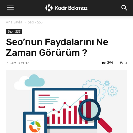
Ana Sayfa
Seo - SSS
Seo - SSS
Seo’nun Faydalarını Ne
Zaman Görürüm ?
394
15 Aralık 2017
0